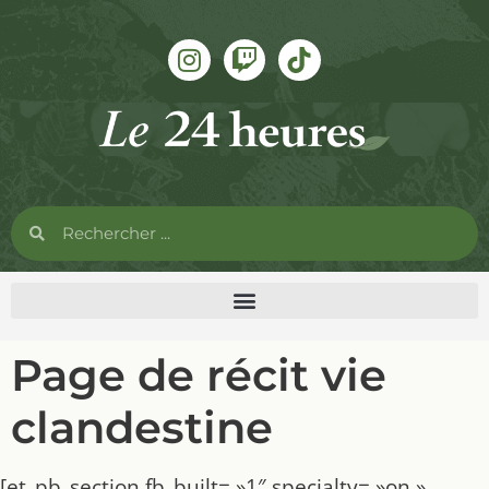
Page de récit vie
clandestine
[et_pb_section fb_built= »1″ specialty= »on »