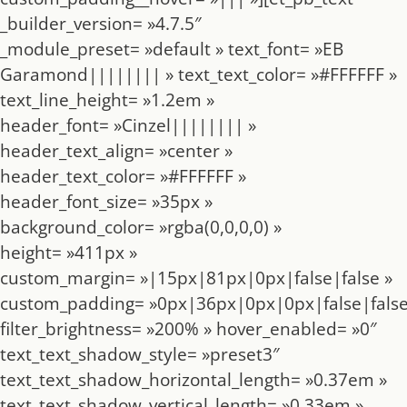
_builder_version= »4.7.5″
_module_preset= »default » text_font= »EB
Garamond|||||||| » text_text_color= »#FFFFFF »
text_line_height= »1.2em »
header_font= »Cinzel|||||||| »
header_text_align= »center »
header_text_color= »#FFFFFF »
header_font_size= »35px »
background_color= »rgba(0,0,0,0) »
height= »411px »
custom_margin= »|15px|81px|0px|false|false »
custom_padding= »0px|36px|0px|0px|false|false
filter_brightness= »200% » hover_enabled= »0″
text_text_shadow_style= »preset3″
text_text_shadow_horizontal_length= »0.37em »
text_text_shadow_vertical_length= »0.33em »