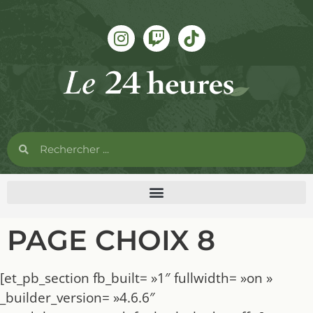
PAGE CHOIX 8
[et_pb_section fb_built= »1″ fullwidth= »on »
_builder_version= »4.6.6″