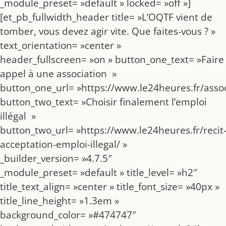
_module_preset= »default » locked= »off »]
[et_pb_fullwidth_header title= »L’OQTF vient de
tomber, vous devez agir vite. Que faites-vous ? »
text_orientation= »center »
header_fullscreen= »on » button_one_text= »Faire
appel à une association »
button_one_url= »https://www.le24heures.fr/assoc
button_two_text= »Choisir finalement l’emploi
illégal »
button_two_url= »https://www.le24heures.fr/recit
acceptation-emploi-illegal/ »
_builder_version= »4.7.5″
_module_preset= »default » title_level= »h2″
title_text_align= »center » title_font_size= »40px »
title_line_height= »1.3em »
background_color= »#474747″