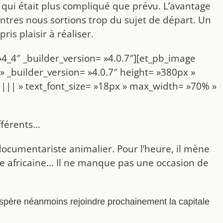
 ce qui était plus compliqué que prévu. L’avantage
ntres nous sortions trop du sujet de départ. Un
s plaisir à réaliser.
4_4″ _builder_version= »4.0.7″][et_pb_image
 _builder_version= »4.0.7″ height= »380px »
|||| » text_font_size= »18px » max_width= »70% »
fférents…
documentariste animalier. Pour l’heure, il mène
ane africaine… Il ne manque pas une occasion de
 espère néanmoins rejoindre prochainement la capitale