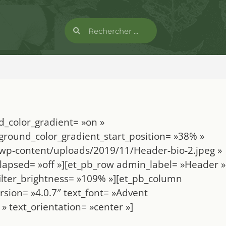
d_color_gradient= »on »
ground_color_gradient_start_position= »38% »
wp-content/uploads/2019/11/Header-bio-2.jpeg »
lapsed= »off »][et_pb_row admin_label= »Header »
ilter_brightness= »109% »][et_pb_column
rsion= »4.0.7″ text_font= »Advent
» text_orientation= »center »]