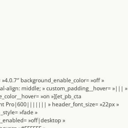
 »4.0.7″ background_enable_color= »off »
l-align: middle; » custom_padding__hover= »||| »
color__hover= »on »][et_pb_cta
ent Pro|600||||||| » header_font_size= »22px »
style= »fade »
r_enabled= »off|desktop »