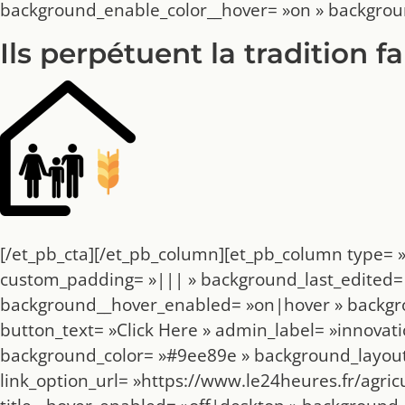
background_enable_color__hover= »on » backgrou
Ils perpétuent la tradition f
[/et_pb_cta][/et_pb_column][et_pb_column type= »
custom_padding= »||| » background_last_edited= 
background__hover_enabled= »on|hover » backgro
button_text= »Click Here » admin_label= »innovat
background_color= »#9ee89e » background_layout=
link_option_url= »https://www.le24heures.fr/agri