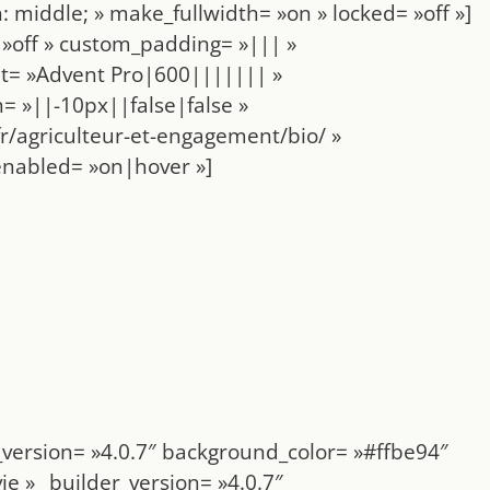
 middle; » make_fullwidth= »on » locked= »off »]
 »off » custom_padding= »||| »
nt= »Advent Pro|600||||||| »
= »||-10px||false|false »
r/agriculteur-et-engagement/bio/ »
enabled= »on|hover »]
version= »4.0.7″ background_color= »#ffbe94″
 » _builder_version= »4.0.7″