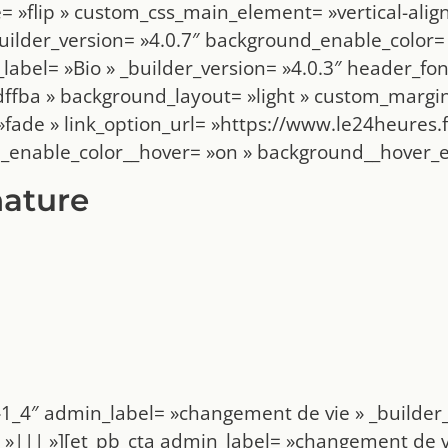
»flip » custom_css_main_element= »vertical-align:
uilder_version= »4.0.7″ background_enable_color=
abel= »Bio » _builder_version= »4.0.3″ header_fo
ffba » background_layout= »light » custom_margin
ade » link_option_url= »https://www.le24heures.f
_enable_color__hover= »on » background__hover_
nature
1_4″ admin_label= »changement de vie » _builder_
||| »][et_pb_cta admin_label= »changement de vie