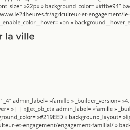
nt_size= »22px » background_color= »#ffbe94″ bac
://www.le24heures.fr/agriculteur-et-engagement/le
_enable_color__hover= »on » background__hover_
 la ville
1_4″ admin_label= »famille » _builder_version= »
= »||| »][et_pb_cta admin_label= »famille » _bui
ground_color= »#219EED » background_layout= »lig
iculteur-et-engagement/engagement-familial/ » ba