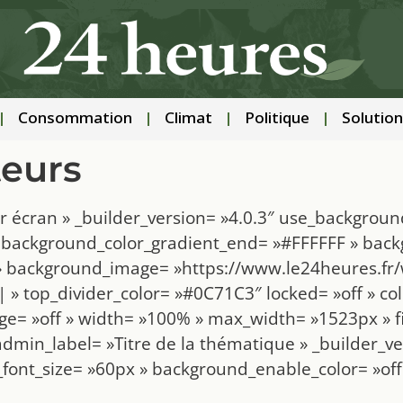
Consommation
Climat
Politique
Solution
teurs
r écran » _builder_version= »4.0.3″ use_backgroun
» background_color_gradient_end= »#FFFFFF » back
» background_image= »https://www.le24heures.fr/
 top_divider_color= »#0C71C3″ locked= »off » col
ge= »off » width= »100% » max_width= »1523px » f
admin_label= »Titre de la thématique » _builder_ve
_font_size= »60px » background_enable_color= »off 