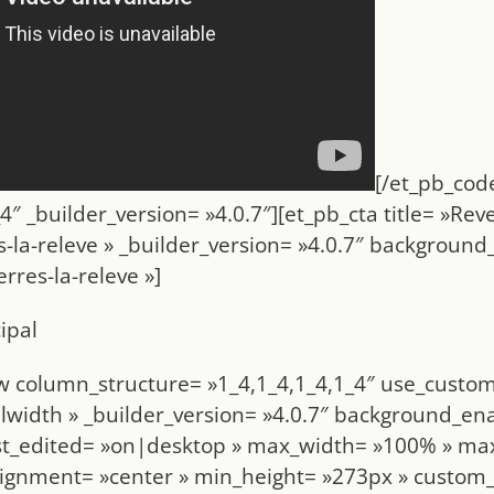
[/et_pb_cod
 _builder_version= »4.0.7″][et_pb_cta title= »Reven
la-releve » _builder_version= »4.0.7″ background_c
rres-la-releve »]
ipal
w column_structure= »1_4,1_4,1_4,1_4″ use_custom
width » _builder_version= »4.0.7″ background_ena
ast_edited= »on|desktop » max_width= »100% » ma
lignment= »center » min_height= »273px » custom