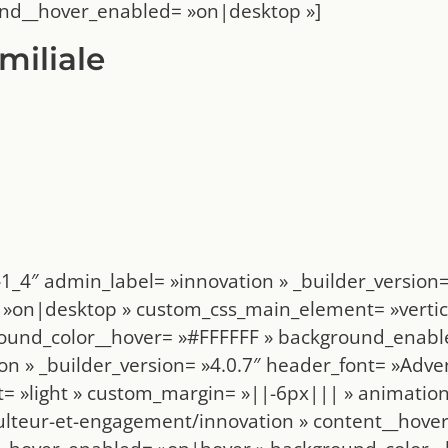
nd__hover_enabled= »on|desktop »]
amiliale
1_4″ admin_label= »innovation » _builder_version=
»on|desktop » custom_css_main_element= »vertica
und_color__hover= »#FFFFFF » background_enable_
ion » _builder_version= »4.0.7″ header_font= »Adv
 »light » custom_margin= »||-6px||| » animation_
culteur-et-engagement/innovation » content__hove