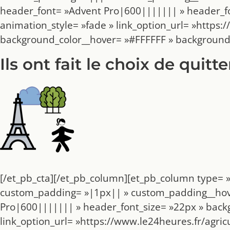
header_font= »Advent Pro|600||||||| » header_fo
animation_style= »fade » link_option_url= »https
background_color__hover= »#FFFFFF » background
Ils ont fait le choix de quitter
[/et_pb_cta][/et_pb_column][et_pb_column type= »
custom_padding= »|1px|| » custom_padding__hover
Pro|600||||||| » header_font_size= »22px » back
link_option_url= »https://www.le24heures.fr/agr