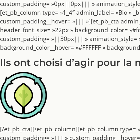
custom_padding= »0px||0px||| » animation_style= 
[et_pb_column type= »1_4″ admin_label= »Bio » _b
custom_padding__hover= »||| »][et_pb_cta admin_l
header_font_size= »22px » background_color= »#fd
custom_padding= »||30px||| » animation_style= »f
background_color__hover= »#FFFFFF » background
Ils ont choisi d’agir pour la 
[/et_pb_cta][/et_pb_column][et_pb_column type= »
custom_padding= »||| » custom_padding__hover= »