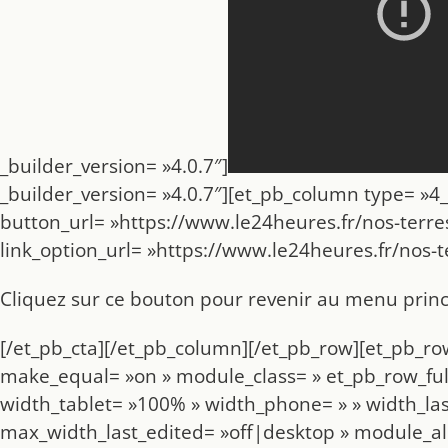
_builder_version= »4.0.7″]
_builder_version= »4.0.7″][et_pb_column type= »4_4″
button_url= »https://www.le24heures.fr/nos-terres-
link_option_url= »https://www.le24heures.fr/nos-te
Cliquez sur ce bouton pour revenir au menu princ
[/et_pb_cta][/et_pb_column][/et_pb_row][et_pb_ro
make_equal= »on » module_class= » et_pb_row_full
width_tablet= »100% » width_phone= » » width_l
max_width_last_edited= »off|desktop » module_a