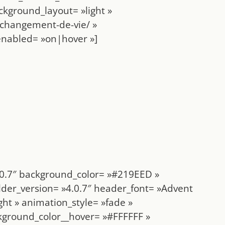
kground_layout= »light »
-changement-de-vie/ »
enabled= »on|hover »]
4.0.7″ background_color= »#219EED »
lder_version= »4.0.7″ header_font= »Advent
ht » animation_style= »fade »
ckground_color__hover= »#FFFFFF »