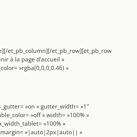
e][/et_pb_column][/et_pb_row][et_pb_row
ir à la page d’accueil »
olor= »rgba(0,0,0,0.46) »
_gutter= »on » gutter_width= »1″
ble_color= »off » width= »100% »
x_width_tablet= »100% »
_margin= »|auto|2px|auto|| »