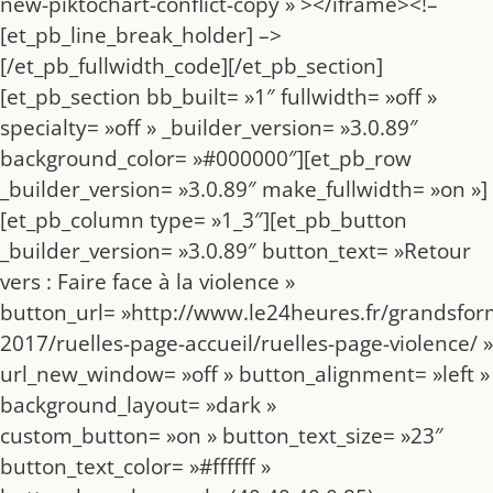
new-piktochart-conflict-copy » ></iframe><!–
[et_pb_line_break_holder] –>
[/et_pb_fullwidth_code][/et_pb_section]
[et_pb_section bb_built= »1″ fullwidth= »off »
specialty= »off » _builder_version= »3.0.89″
background_color= »#000000″][et_pb_row
_builder_version= »3.0.89″ make_fullwidth= »on »]
[et_pb_column type= »1_3″][et_pb_button
_builder_version= »3.0.89″ button_text= »Retour
vers : Faire face à la violence »
button_url= »http://www.le24heures.fr/grandsfor
2017/ruelles-page-accueil/ruelles-page-violence/ »
url_new_window= »off » button_alignment= »left »
background_layout= »dark »
custom_button= »on » button_text_size= »23″
button_text_color= »#ffffff »