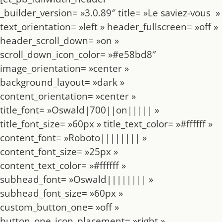
_builder_version= »3.0.89″ title= »Le saviez-vous »
text_orientation= »left » header_fullscreen= »off »
header_scroll_down= »on »
scroll_down_icon_color= »#e58bd8″
image_orientation= »center »
background_layout= »dark »
content_orientation= »center »
title_font= »Oswald|700||on||||| »
title_font_size= »60px » title_text_color= »#ffffff »
content_font= »Roboto|||||||| »
content_font_size= »25px »
content_text_color= »#ffffff »
subhead_font= »Oswald|||||||| »
subhead_font_size= »60px »
custom_button_one= »off »
button_one_icon_placement= »right »