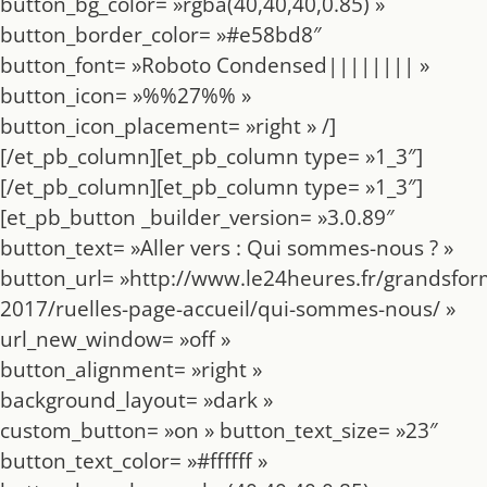
button_bg_color= »rgba(40,40,40,0.85) »
button_border_color= »#e58bd8″
button_font= »Roboto Condensed|||||||| »
button_icon= »%%27%% »
button_icon_placement= »right » /]
[/et_pb_column][et_pb_column type= »1_3″]
[/et_pb_column][et_pb_column type= »1_3″]
[et_pb_button _builder_version= »3.0.89″
button_text= »Aller vers : Qui sommes-nous ? »
button_url= »http://www.le24heures.fr/grandsfor
2017/ruelles-page-accueil/qui-sommes-nous/ »
url_new_window= »off »
button_alignment= »right »
background_layout= »dark »
custom_button= »on » button_text_size= »23″
button_text_color= »#ffffff »