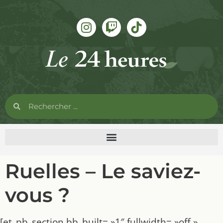
Ruelles – Le saviez-
vous ?
[et_pb_section bb_built= »1″ fullwidth= »off »