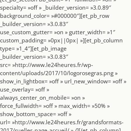
specialty= »off » _builder_version= »3.0.89″
background_color= »#000000″][et_pb_row
_builder_version= »3.0.83″
use_custom_gutter= »on » gutter_width= »1″
custom_padding= »0px||0px| »][et_pb_column
type= »1_4″][et_pb_image
_builder_version= »3.0.83″
src= »http://www.le24heures.fr/wp-
content/uploads/2017/10/logorosegras.png »
show_in_lightbox= »off » url_new_window= »off »
use_overlay= »off »
always_center_on_mobile= »on »
force_fullwidth= »off » max_width= »50% »
show_bottom_space= »off »
url= »http://www.le24heures.fr/grandsformats-
2017/ruelles-page-accueil/ » /][/et_pb_column]