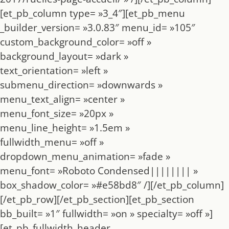
[et_pb_column type= »3_4″][et_pb_menu
_builder_version= »3.0.83″ menu_id= »105″
custom_background_color= »off »
background_layout= »dark »
text_orientation= »left »
submenu_direction= »downwards »
menu_text_align= »center »
menu_font_size= »20px »
menu_line_height= »1.5em »
fullwidth_menu= »off »
dropdown_menu_animation= »fade »
menu_font= »Roboto Condensed|||||||| »
box_shadow_color= »#e58bd8″ /][/et_pb_column]
[/et_pb_row][/et_pb_section][et_pb_section
bb_built= »1″ fullwidth= »on » specialty= »off »]
[et_pb_fullwidth_header