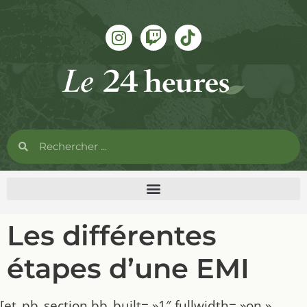
Les différentes
étapes d’une EMI
[et_pb_section bb_built= »1″ fullwidth= »on »