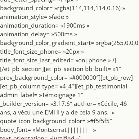
background_color= »rgba(114,114,114,0.16) »
animation_style= »fade »
animation_duration= »1900ms »
animation_delay= »500ms »
background_color_gradient_start= »rgba(255,0,0,0.
title_font_size_phone= »20px »
title_font_size_last_edited= »on|phone » /]
[/et_pb_section][et_pb_section bb_built= »1″
prev_background_color= »#000000″][et_pb_row]
[et_pb_column type= »4_4″][et_pb_testimonial
admin_label= »Témoignage 1″
_builder_version= »3.17.6″ author= »Cécile, 46
ans, a vécu une EMI il y a de cela 9 ans. »
quote_icon_background_color= »#f5f5f5″
body_font= »Montserrat|||||||| »
text_orientation= »justified »]