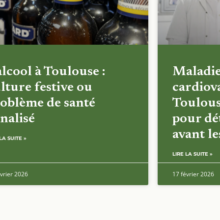
alcool à Toulouse :
Maladi
lture festive ou
cardiova
oblème de santé
Toulous
nalisé
pour dét
avant l
LA SUITE »
LIRE LA SUITE »
vrier 2026
17 février 2026