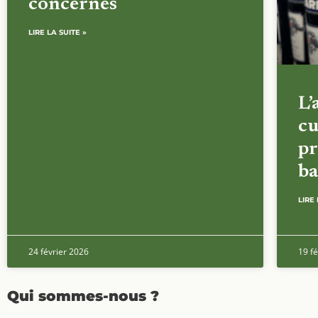
concernés
LIRE LA SUITE »
L’
cu
pr
ba
LIRE 
24 février 2026
19 fé
Qui sommes-nous ?