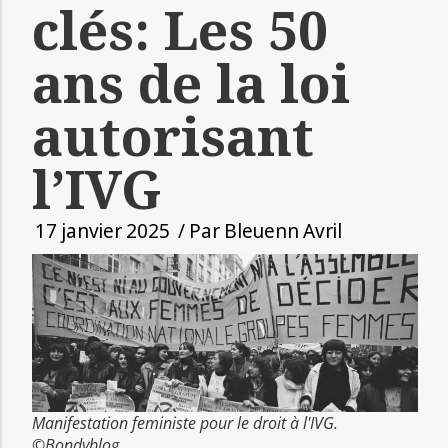
clés: Les 50
ans de la loi
autorisant
l’IVG
17 janvier 2025
/ Par
Bleuenn Avril
Manifestation feministe pour le droit à l'IVG.
©Bondyblog