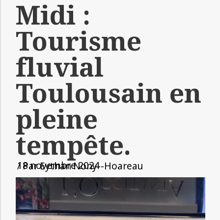
Midi :
Tourisme
fluvial
Toulousain en
pleine
tempête.
18 novembre 2024
/ Par
Eythan Nony--Hoareau