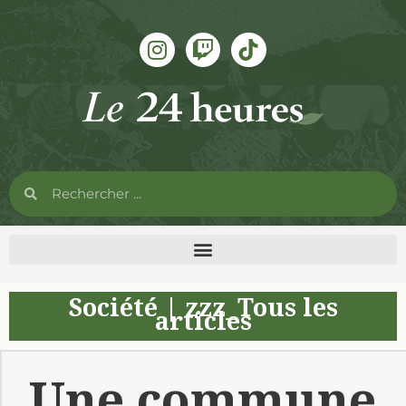
Société
|
zzz_Tous les
articles
Une commune