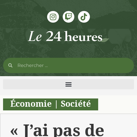
Économie
|
Société
« J’ai pas de