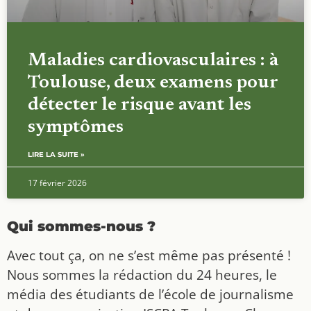
17 février 2026
Qui sommes-nous ?
Avec tout ça, on ne s’est même pas présenté !
Nous sommes la rédaction du 24 heures, le
média des étudiants de l’école de journalisme
et de communication ISCPA Toulouse. Chaque
année, nous traitons l’information de la
Haute-Garonne, et ce traitement accompagne
toutes les promos de 3e année depuis 10 ans.
En 2026, l’environnement est le mot d’ordre
pour toutes nos productions. On vous
explique tout en vidéo et carrousel,
sur
,
et
! Tous sont
Instagram
TikTok
Facebook