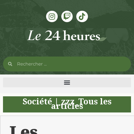
Société
|
zzz_Tous les
articles
Les