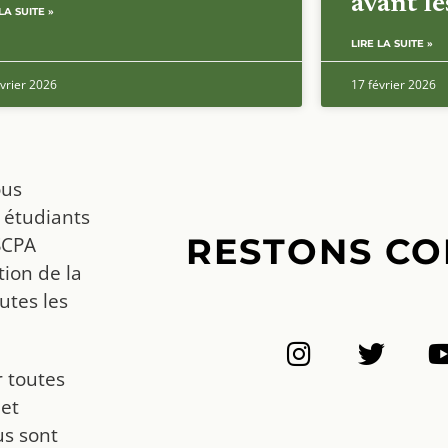
avant l
LA SUITE »
LIRE LA SUITE »
vrier 2026
17 février 2026
ous
 étudiants
RESTONS CO
SCPA
ion de la
utes les
r toutes
 et
us sont