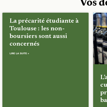
Vos d
La précarité étudiante à
Toulouse : les non-
boursiers sont aussi
concernés
LIRE LA SUITE »
L’
cu
pr
ba