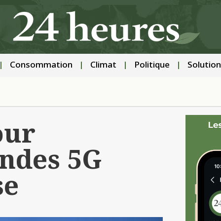
Consommation
Climat
Politique
Solution
our
ondes 5G
se