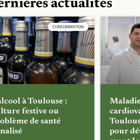
ernières actualités
CONSOMMATION
alcool à Toulouse :
Maladi
lture festive ou
cardiova
oblème de santé
Toulous
nalisé
pour dét