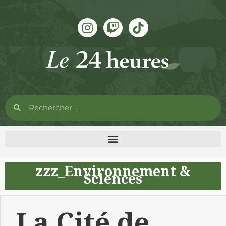
zzz_Environnement &
Sciences
La Cité de