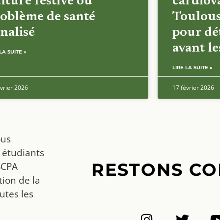
lture festive ou
cardiova
oblème de santé
Toulous
nalisé
pour dét
avant l
LA SUITE »
LIRE LA SUITE »
vrier 2026
17 février 2026
ous
 étudiants
RESTONS CO
SCPA
ion de la
utes les