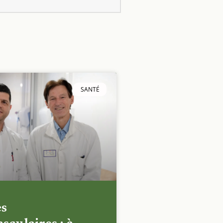
SANTÉ
es