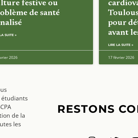
lture festive ou
cardiova
oblème de santé
Toulous
nalisé
pour dét
avant l
LA SUITE »
LIRE LA SUITE »
vrier 2026
17 février 2026
ous
 étudiants
RESTONS CO
SCPA
ion de la
utes les