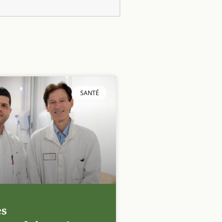
SANTÉ
es