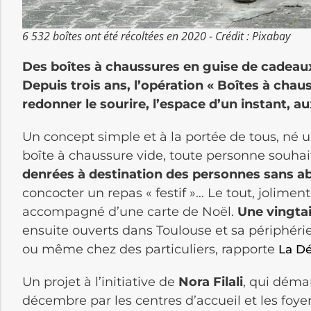
6 532 boîtes ont été récoltées en 2020 - Crédit : Pixabay
Des boîtes à chaussures en guise de cadeaux
Depuis trois ans, l’opération « Boîtes à cha
redonner le sourire, l’espace d’un instant, a
Un concept simple et à la portée de tous, né u
boîte à chaussure vide, toute personne souhai
denrées à destination des personnes sans ab
concocter un repas « festif »… Le tout, jolime
accompagné d’une carte de Noël.
Une vingtai
ensuite ouverts dans Toulouse et sa périphér
ou même chez des particuliers, rapporte
La D
Un projet à l’initiative de
Nora Filali
, qui démar
décembre par les centres d’accueil et les foyer