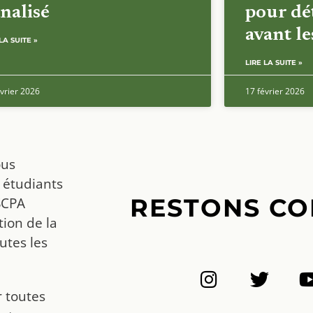
nalisé
pour dét
avant l
LA SUITE »
LIRE LA SUITE »
vrier 2026
17 février 2026
ous
 étudiants
RESTONS CO
SCPA
ion de la
utes les
r toutes