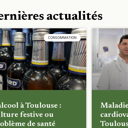
ernières actualités
CONSOMMATION
alcool à Toulouse :
Maladi
lture festive ou
cardiova
oblème de santé
Toulous