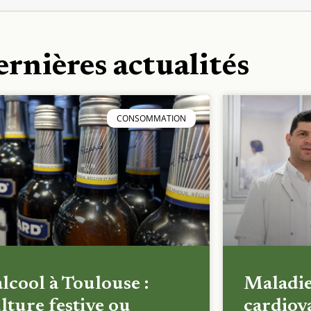
ernières actualités
CONSOMMATION
alcool à Toulouse :
Maladi
lture festive ou
cardiova