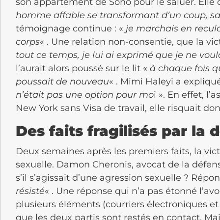
son appartement de Soho pour le saluer. Elle
homme affable se transformant d’un coup, sa
témoignage continue : «
je marchais en recul
corps
« . Une relation non-consentie, que la vict
tout ce temps, je lui ai exprimé que je ne voul
l’aurait alors poussé sur le lit «
à chaque fois qu
poussait de nouveau
« . Mimi Haleyi a expliqu
n’était pas une option pour mo
i ». En effet, l
New York sans Visa de travail, elle risquait don
Des faits fragilisés par la 
Deux semaines après les premiers faits, la vic
sexuelle. Damon Cheronis, avocat de la défe
s’il s’agissait d’une agression sexuelle ? Répon
résisté
« . Une réponse qui n’a pas étonné l’avo
plusieurs éléments (courriers électroniques e
que les deux partis sont restés en contact. Mai