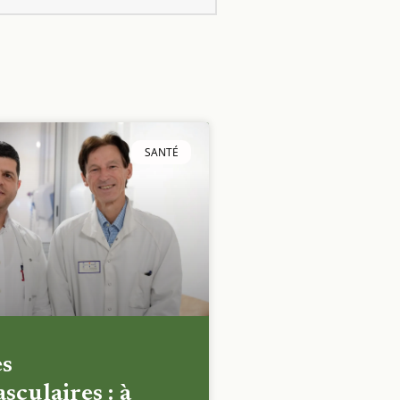
SANTÉ
es
sculaires : à