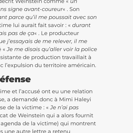
 décrit Weinstein comme «
un
ns signe avant-coureur
« . Son
ant parce qu’il me poussait avec son
ime lui aurait fait savoir : «
durant
ais pas de ça
« . Le producteur
e j’essayais de me relever, il me
é «
Je me disais qu’aller voir la police
’assistante de production travaillait à
c l’expulsion du territoire américain.
défense
time et l’accusé ont eu une relation
nse, a demandé donc à Mimi Haleyi
se de la victime : «
Je n’ai pas
cat de Weinstein qui a alors fournit
t agenda de la victime) qui montrent
s une autre lettre a retenu