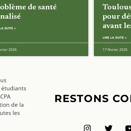
oblème de santé
Toulous
nalisé
pour dét
avant l
LA SUITE »
LIRE LA SUITE »
vrier 2026
17 février 2026
ous
 étudiants
RESTONS CO
SCPA
ion de la
utes les