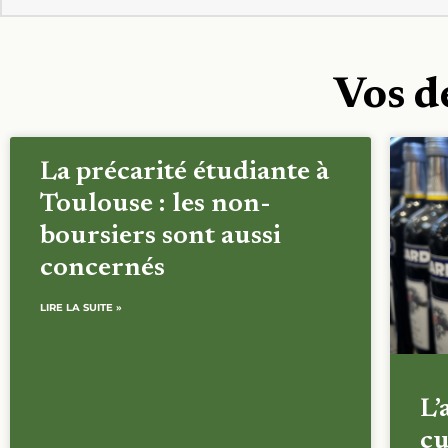
Vos d
La précarité étudiante à
Toulouse : les non-
boursiers sont aussi
concernés
LIRE LA SUITE »
L’
cu