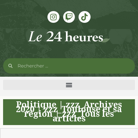
Politique
|
zzz_Archives
2020
|
zzz_Toulouse et sa
région
|
zzz_Tous les
articles