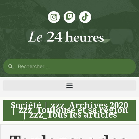
Société
|
zzz_Archives 2020
|
zzz_Toulouse et sa région
|
zzz_Tous les articles