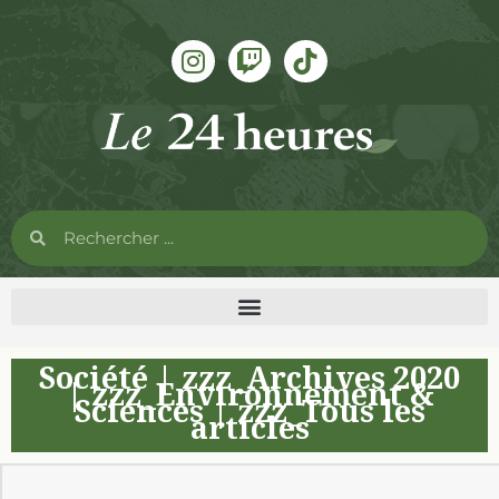
Société
|
zzz_Archives 2020
|
zzz_Environnement &
Sciences
|
zzz_Tous les
articles