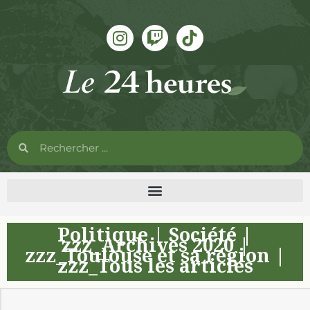
Politique
|
Société
|
zzz_Archives 2020
|
zzz_Toulouse et sa région
|
zzz_Tous les articles