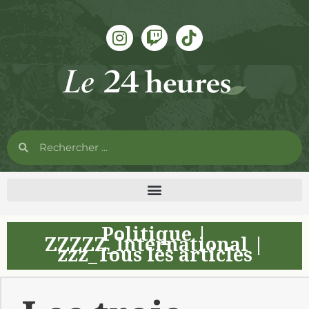
Politique
|
ZZZZZ_International
|
zzz_Tous les articles