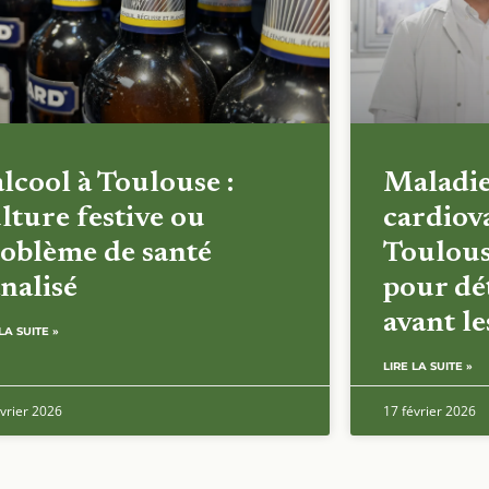
alcool à Toulouse :
Maladi
lture festive ou
cardiova
oblème de santé
Toulous
nalisé
pour dét
avant l
LA SUITE »
LIRE LA SUITE »
vrier 2026
17 février 2026