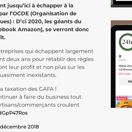
t jusqu’ici à échapper à la
s par l’OCDE (Organisation de
s) : D’ci 2020, les géants du
cebook Amazon), se verront donc
it.
 entreprises qui échappent largement
ont deux ans pour rétablir des règles
ont leur profit et non plus sur les
quasiment inexistants.
la taxation des GAFA !
inuer à faire du business tout
rtisans/commerçants croulent
vdGpP47Ros
 décembre 2018