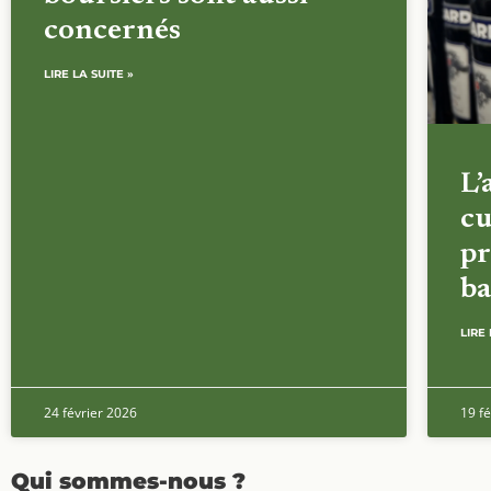
concernés
LIRE LA SUITE »
L’
cu
pr
ba
LIRE 
24 février 2026
19 fé
Qui sommes-nous ?