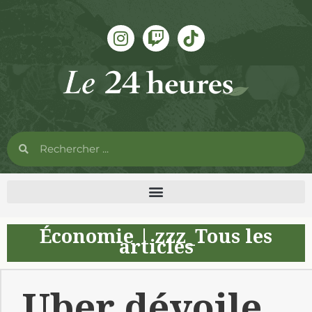
Économie
|
zzz_Tous les
articles
Uber dévoile