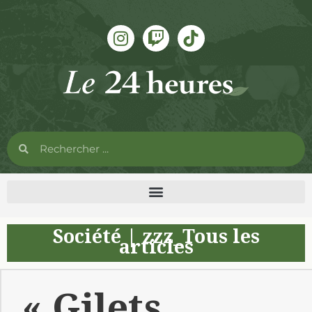
Société
|
zzz_Tous les
articles
« Gilets