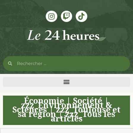
Économie
|
Société
|
zzz_Environnement &
Sciences
|
zzz_Toulouse et
sa région
|
zzz_Tous les
articles