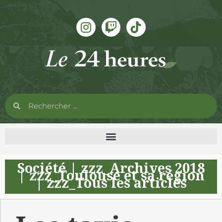
Société
|
zzz_Archives 2018
|
zzz_Toulouse et sa région
|
zzz_Tous les articles