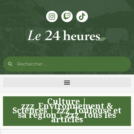
Culture
|
zzz_Environnement &
Sciences
|
zzz_Toulouse et
sa région
|
zzz_Tous les
articles