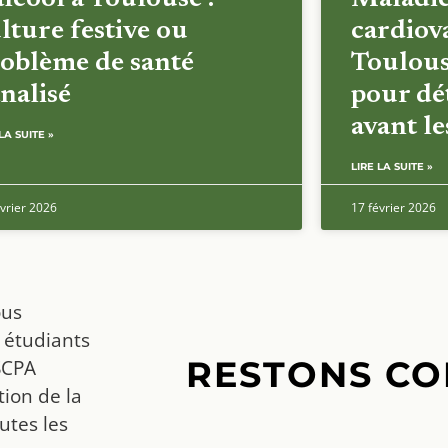
lture festive ou
cardiova
oblème de santé
Toulous
nalisé
pour dét
avant l
LA SUITE »
LIRE LA SUITE »
vrier 2026
17 février 2026
ous
 étudiants
RESTONS CO
SCPA
ion de la
utes les