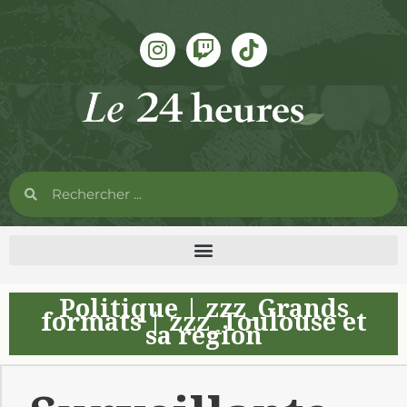
Politique
|
zzz_Grands
formats
|
zzz_Toulouse et
sa région