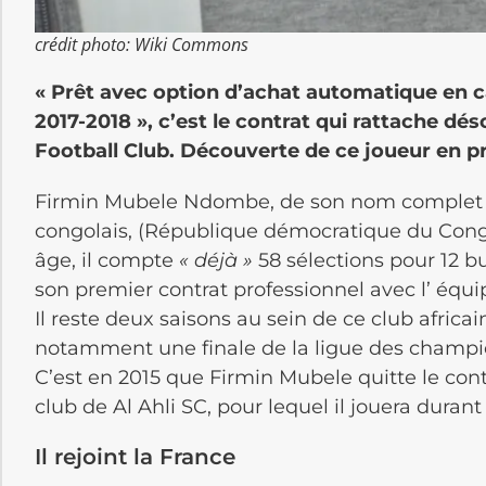
crédit photo: Wiki Commons
« Prêt avec option d’achat automatique en ca
2017-2018 », c
’est le contrat qui rattache dé
Football Club. Découverte de ce joueur en 
Firmin
Mubele
Ndombe
, de son nom complet 
congolais,
(République démocratique du Con
âge, il compte
« déjà »
58 sélections pour 12 but
son premier contrat professionnel avec l’ équip
Il reste deux saisons au sein de ce club africai
notamment une finale de la ligue des champion
C’est en 2015 que Firmin
Mubele
quitte le con
club
de Al
Ahli
SC,
pour lequel il jouera durant
Il rejoint la France