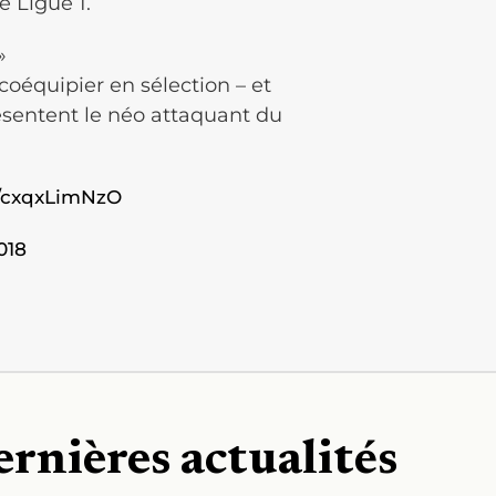
e Ligue 1.
»
coéquipier en sélection – et
ésentent le néo attaquant du
m/cxqxLimNzO
018
ernières actualités