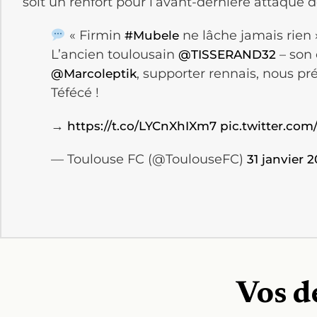
soit un renfort pour l’avant-dernière attaque d
« Firmin
ne lâche jamais rien 
#Mubele
L’ancien toulousain
– son 
@TISSERAND32
, supporter rennais, nous pr
@Marcoleptik
Téfécé !
→
https://t.co/LYCnXhIXm7
pic.twitter.co
— Toulouse FC (@ToulouseFC)
31 janvier 2
Vos d