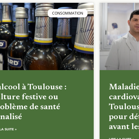
CONSOMMATION
alcool à Toulouse :
Maladi
lture festive ou
cardiova
oblème de santé
Toulous
nalisé
pour dét
avant l
LA SUITE »