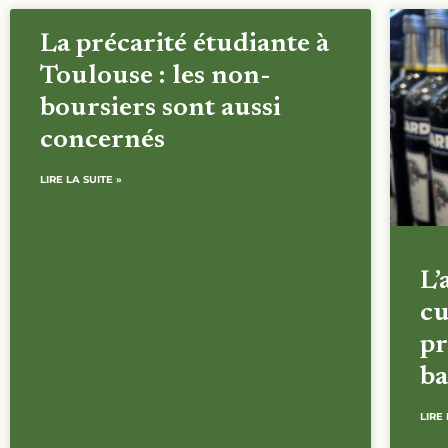
La précarité étudiante à
Toulouse : les non-
boursiers sont aussi
concernés
LIRE LA SUITE »
L’
cu
pr
ba
LIRE 