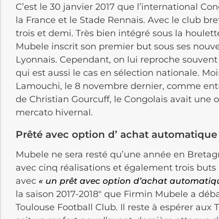
C’est le 30 janvier 2017 que l’international Con
la France et le Stade Rennais.
Avec le club bre
trois et demi.
Très bien intégré sous la houlett
Mubele inscrit son premier but sous ses nouv
Lyonnais.
Cependant, on lui reproche souvent d’
qui est aussi le cas en sélection nationale.
Moin
Lamouchi
, le 8 novembre dernier, comme ent
de Christian
Gourcuff
, le Congolais avait une 
mercato
hivernal
.
Prêté avec option d’ achat automatique
Mubele
ne sera resté qu’une année en Bretag
avec cinq réalisations e
t également trois buts 
avec
« un prêt avec option d’achat automatiq
la saison 2017-2018″ que Firmin
Mubele
a déba
Toulouse Football Club. Il reste à espérer aux