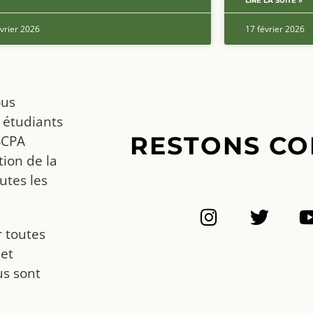
LIRE LA SUITE »
vrier 2026
17 février 2026
ous
 étudiants
RESTONS CO
SCPA
ion de la
utes les
r toutes
 et
us sont