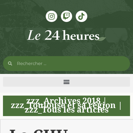
zzz_Archives 2018
|
zzz_Toulouse et sa région
|
zzz_Tous les articles