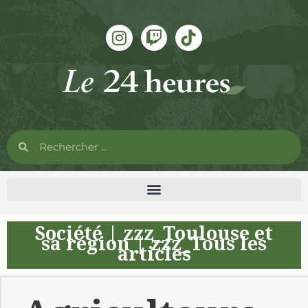
Société
|
zzz_Toulouse et
sa région
|
zzz_Tous les
articles