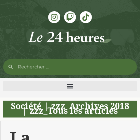
Société
|
zzz_Archives 2018
|
zzz_Tous les articles
La