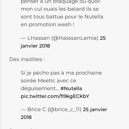
penser a un braquage ou quoi!
mon cul ouais les batard ils se
sont tous battue pour le Nutella
en promotion wesh !
— LHassan (@HasssanLamia)
25
janvier 2018
Des insolites :
Si je pécho pas à ma prochaine
soirée Meetic avec ce
déguisement…
#Nutella
pic.twitter.com/fI9kgECKbY
— Brice C (@brice_c_11)
25 janvier
2018