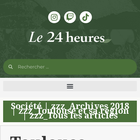
Société
|
zzz_Archives 2018
|
zzz_Toulouse et sa région
|
zzz_Tous les articles