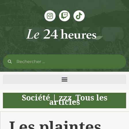
Société
|
zzz_Tous les
articles
Les plaintes