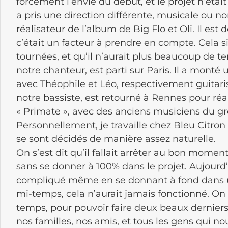
forcément l’envie du début, et le projet n’éta
a pris une direction différente, musicale ou no
réalisateur de l’album de Big Flo et Oli. Il est
c’était un facteur à prendre en compte. Cela sig
tournées, et qu’il n’aurait plus beaucoup de t
notre chanteur, est parti sur Paris. Il a monté
avec Théophile et Léo, respectivement guitari
notre bassiste, est retourné à Rennes pour réal
« Primate », avec des anciens musiciens du gr
Personnellement, je travaille chez Bleu Citron
se sont décidés de manière assez naturelle.
On s’est dit qu’il fallait arrêter au bon momen
sans se donner à 100% dans le projet. Aujourd’
compliqué même en se donnant à fond dans un 
mi-temps, cela n’aurait jamais fonctionné. On 
temps, pour pouvoir faire deux beaux dernier
nos familles, nos amis, et tous les gens qui n