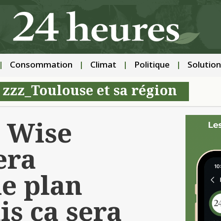
Consommation
Climat
Politique
Solution
|
zzz_Toulouse et sa région
 Wise
era
le plan
s ça sera