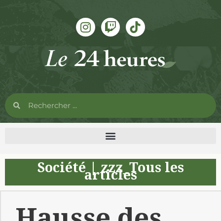
Société
|
zzz_Tous les
articles
Hausse des