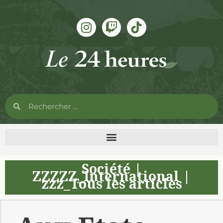
Société
|
ZZZZZ_International
|
zzz_Tous les articles