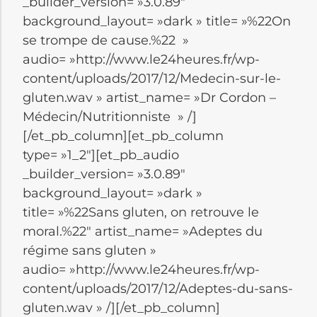
_builder_version= »3.0.89″
background_layout= »dark » title= »%22On
se trompe de cause.%22 »
audio= »http://www.le24heures.fr/wp-
content/uploads/2017/12/Medecin-sur-le-
gluten.wav » artist_name= »Dr Cordon –
Médecin/Nutritionniste » /]
[/et_pb_column][et_pb_column
type= »1_2″][et_pb_audio
_builder_version= »3.0.89″
background_layout= »dark »
title= »%22Sans gluten, on retrouve le
moral.%22″ artist_name= »Adeptes du
régime sans gluten »
audio= »http://www.le24heures.fr/wp-
content/uploads/2017/12/Adeptes-du-sans-
gluten.wav » /][/et_pb_column]