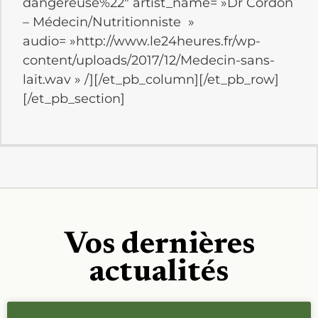
dangereuse%22″ artist_name= »Dr Cordon
– Médecin/Nutritionniste »
audio= »http://www.le24heures.fr/wp-
content/uploads/2017/12/Medecin-sans-
lait.wav » /][/et_pb_column][/et_pb_row]
[/et_pb_section]
Vos dernières
actualités