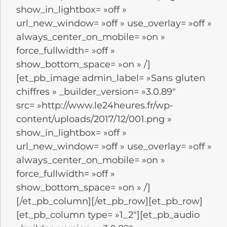
show_in_lightbox= »off »
url_new_window= »off » use_overlay= »off »
always_center_on_mobile= »on »
force_fullwidth= »off »
show_bottom_space= »on » /]
[et_pb_image admin_label= »Sans gluten
chiffres » _builder_version= »3.0.89″
src= »http://www.le24heures.fr/wp-
content/uploads/2017/12/001.png »
show_in_lightbox= »off »
url_new_window= »off » use_overlay= »off »
always_center_on_mobile= »on »
force_fullwidth= »off »
show_bottom_space= »on » /]
[/et_pb_column][/et_pb_row][et_pb_row]
[et_pb_column type= »1_2″][et_pb_audio