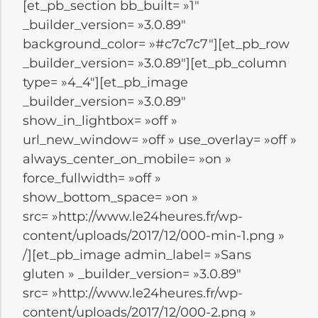
[et_pb_section bb_built= »1″
_builder_version= »3.0.89″
background_color= »#c7c7c7″][et_pb_row
_builder_version= »3.0.89″][et_pb_column
type= »4_4″][et_pb_image
_builder_version= »3.0.89″
show_in_lightbox= »off »
url_new_window= »off » use_overlay= »off »
always_center_on_mobile= »on »
force_fullwidth= »off »
show_bottom_space= »on »
src= »http://www.le24heures.fr/wp-
content/uploads/2017/12/000-min-1.png »
/][et_pb_image admin_label= »Sans
gluten » _builder_version= »3.0.89″
src= »http://www.le24heures.fr/wp-
content/uploads/2017/12/000-2.png »