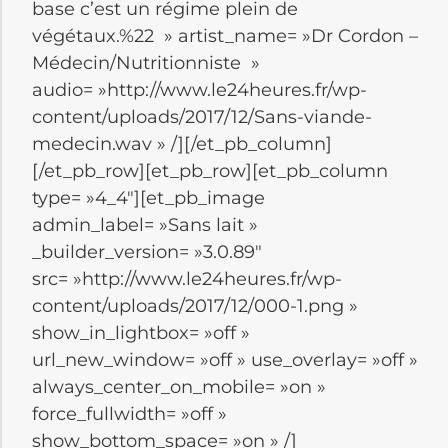
base c’est un régime plein de
végétaux.%22 » artist_name= »Dr Cordon –
Médecin/Nutritionniste »
audio= »http://www.le24heures.fr/wp-
content/uploads/2017/12/Sans-viande-
medecin.wav » /][/et_pb_column]
[/et_pb_row][et_pb_row][et_pb_column
type= »4_4″][et_pb_image
admin_label= »Sans lait »
_builder_version= »3.0.89″
src= »http://www.le24heures.fr/wp-
content/uploads/2017/12/000-1.png »
show_in_lightbox= »off »
url_new_window= »off » use_overlay= »off »
always_center_on_mobile= »on »
force_fullwidth= »off »
show_bottom_space= »on » /]