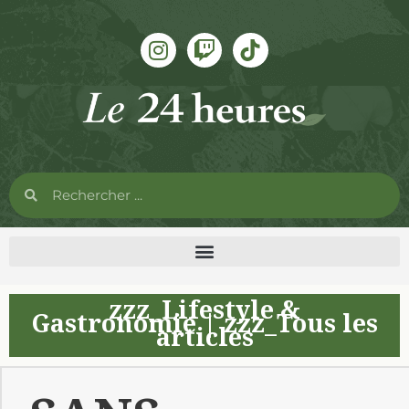
zzz_Lifestyle &
Gastronomie
|
zzz_Tous les
articles