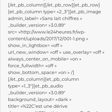
[/et_pb_column][/et_pb_row][et_pb_row]
[et_pb_column type= »2_3″][et_pb_image
admin_label= »Sans lait chiffres »
_builder_version= »3.0.89″
src= »http://www.le24heures.fr/wp-
content/uploads/2017/12/001-1.png »
show_in_lightbox= »off »
url_new_window= »off » use_overlay= »off »
always_center_on_mobile= »on »
force_fullwidth= »off »
show_bottom_space= »on » /]
[/et_pb_column][et_pb_column
type= »1_3″][et_pb_audio
_builder_version= »3.0.89″
background_layout= »dark »
title= »%22C’est une dérive