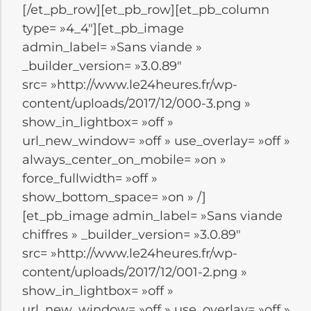
[/et_pb_row][et_pb_row][et_pb_column
type= »4_4″][et_pb_image
admin_label= »Sans viande »
_builder_version= »3.0.89″
src= »http://www.le24heures.fr/wp-
content/uploads/2017/12/000-3.png »
show_in_lightbox= »off »
url_new_window= »off » use_overlay= »off »
always_center_on_mobile= »on »
force_fullwidth= »off »
show_bottom_space= »on » /]
[et_pb_image admin_label= »Sans viande
chiffres » _builder_version= »3.0.89″
src= »http://www.le24heures.fr/wp-
content/uploads/2017/12/001-2.png »
show_in_lightbox= »off »
url_new_window= »off » use_overlay= »off »