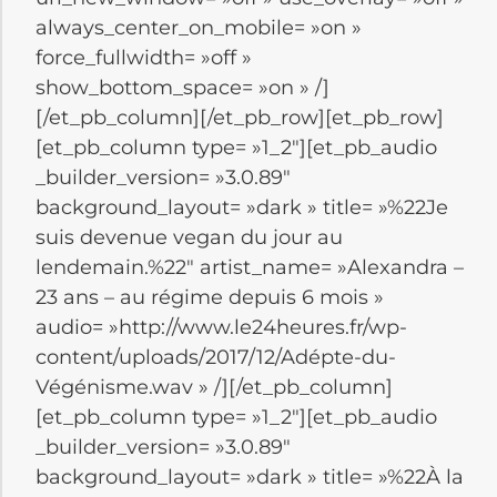
always_center_on_mobile= »on »
force_fullwidth= »off »
show_bottom_space= »on » /]
[/et_pb_column][/et_pb_row][et_pb_row]
[et_pb_column type= »1_2″][et_pb_audio
_builder_version= »3.0.89″
background_layout= »dark » title= »%22Je
suis devenue vegan du jour au
lendemain.%22″ artist_name= »Alexandra –
23 ans – au régime depuis 6 mois »
audio= »http://www.le24heures.fr/wp-
content/uploads/2017/12/Adépte-du-
Végénisme.wav » /][/et_pb_column]
[et_pb_column type= »1_2″][et_pb_audio
_builder_version= »3.0.89″
background_layout= »dark » title= »%22À la