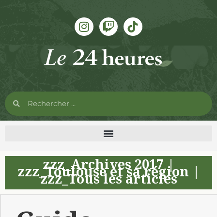
zzz_Archives 2017
|
zzz_Toulouse et sa région
|
zzz_Tous les articles