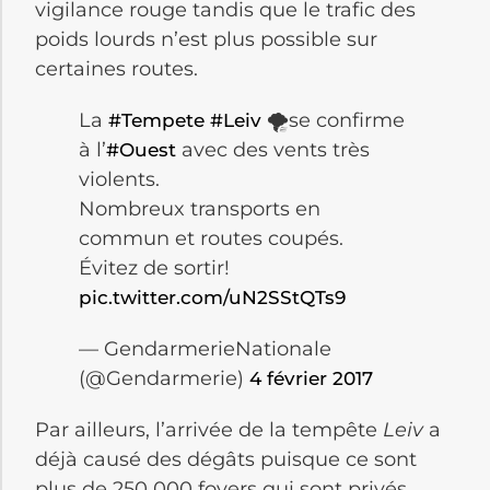
vigilance rouge tandis que le trafic des
poids lourds n’est plus possible sur
certaines routes.
La
🌪se confirme
#Tempete
#Leiv
à l’
avec des vents très
#Ouest
violents.
Nombreux transports en
commun et routes coupés.
Évitez de sortir!
pic.twitter.com/uN2SStQTs9
— GendarmerieNationale
(@Gendarmerie)
4 février 2017
Par ailleurs, l’arrivée de la tempête
Leiv
a
déjà causé des dégâts puisque ce sont
plus de 250 000 foyers qui sont privés