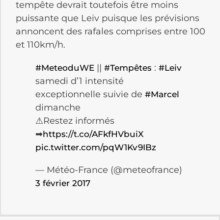
tempête devrait toutefois être moins
puissante que
Leiv
puisque les prévisions
annoncent des rafales comprises entre 100
et
110km/h
.
||
:
#MeteoduWE
#Tempêtes
#Leiv
samedi d’1 intensité
exceptionnelle suivie de
#Marcel
dimanche
⚠Restez informés
➡
https://t.co/AFkfHVbuiX
pic.twitter.com/pqW1Kv9IBz
— Météo-France (@meteofrance)
3 février 2017