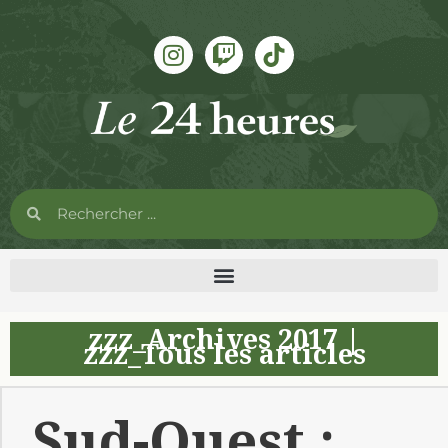
zzz_Archives 2017
|
zzz_Tous les articles
Sud-Ouest :