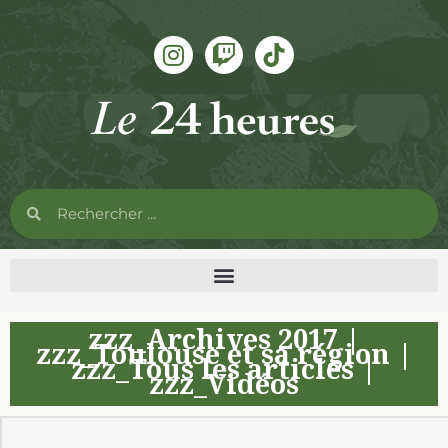
zzz_Archives 2017
|
zzz_Toulouse et sa région
|
zzz_Tous les articles
|
zzz_Vidéos