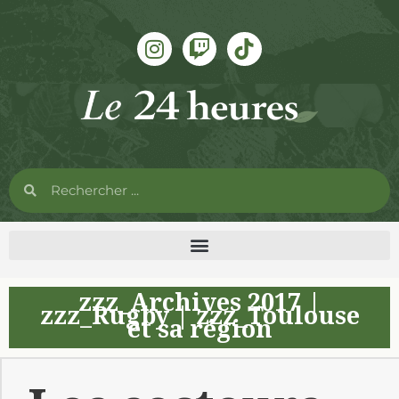
zzz_Archives 2017
|
zzz_Rugby
|
zzz_Toulouse
et sa région