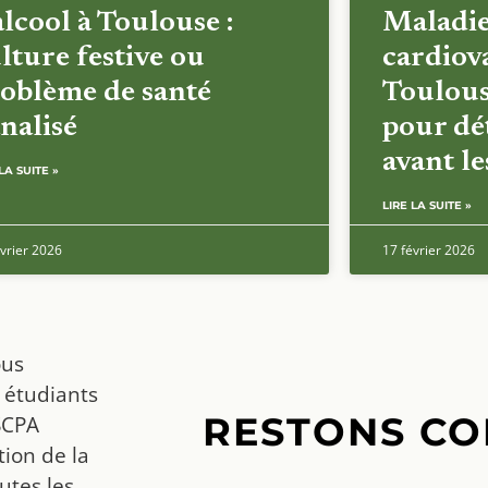
alcool à Toulouse :
Maladi
lture festive ou
cardiova
oblème de santé
Toulous
nalisé
pour dét
avant l
LA SUITE »
LIRE LA SUITE »
vrier 2026
17 février 2026
ous
 étudiants
RESTONS CO
SCPA
ion de la
utes les