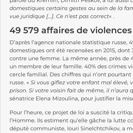
parole du Kremlin, Dimitri Peskov, a lui aussi
domestiques certains gestes au sein de la fami
vue juridique […]. Ce n’est pas correct
« .
49 579 affaires de violence
D’après l’agence nationale statistique russe, 4
domestiques ont été recensées en 2015, dont 
contre une femme. La même année, près de 4
un membre de leur famille. 40% des crimes viol
cercle familial. Des chiffres qui n’ont pourta
russe. «
Si vous giflez votre enfant mal élevé,
prison. Si votre voisin fait de même, il n’aur
sénatrice Elena Mizoulina, pour justifier la mis
Pour l’heure, ce projet de loi a suscité la criti
l’Homme. Ils estiment qu’elle gâche la lutte c
député communiste, Iouri Sinelchtchikov, a 