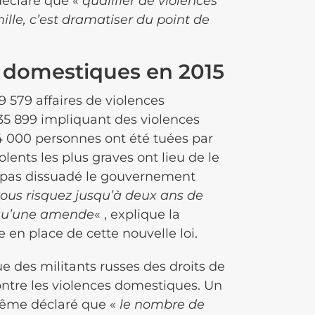
 déclaré que «
qualifier de violences
lle, c’est dramatiser du point de
s domestiques en 2015
9 579 affaires de violences
35 899 impliquant des violences
 000 personnes ont été tuées par
ents les plus graves ont lieu de le
nt pas dissuadé le gouvernement
 vous risquez jusqu’à deux ans de
a qu’une amende
« , explique la
e en place de cette nouvelle loi.
que des militants russes des droits de
ontre les violences domestiques. Un
même déclaré que «
le nombre de