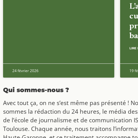
L’
cu
pr
ba
LIRE 
24 février 2026
19 fé
Qui sommes-nous ?
Avec tout ça, on ne s’est même pas présenté ! N
sommes la rédaction du 24 heures, le média des
de l’école de journalisme et de communication I
Toulouse. Chaque année, nous traitons l’informat
Haute-Garonne, et ce traitement accompagne to