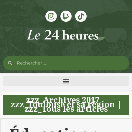
zzz_Archives 2017
|
zzz_Toulouse et sa région
|
zzz_Tous les articles