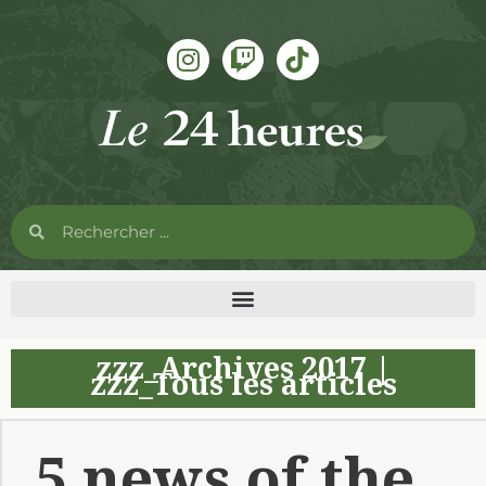
zzz_Archives 2017
|
zzz_Tous les articles
5 news of the