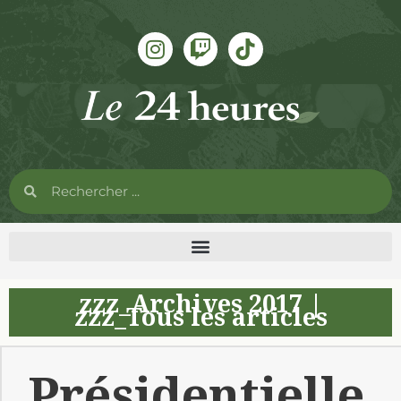
zzz_Archives 2017
|
zzz_Tous les articles
Présidentielle