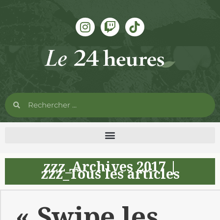
zzz_Archives 2017
|
zzz_Tous les articles
« Swipe les